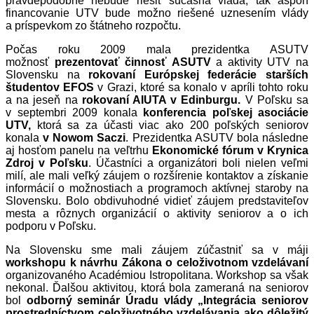
pravdepodobne nebude riešiť súčasná vláda, tak aspoň
financovanie UTV bude možno riešené uznesením vlády
a príspevkom zo štátneho rozpočtu.
Počas roku 2009 mala prezidentka ASUTV
možnosť
prezentovať činnosť ASUTV
a aktivity UTV na
Slovensku na
rokovaní Európskej federácie starších
študentov EFOS
v Grazi, ktoré sa konalo v apríli tohto roku
a na jeseň na
rokovaní AIUTA v Edinburgu.
V Poľsku sa
v septembri 2009 konala
konferencia poľskej asociácie
UTV,
ktorá sa za účasti viac ako 200 poľských seniorov
konala
v Nowom Saczi
. Prezidentka ASUTV bola následne
aj hosťom panelu na veľtrhu
Ekonomické fórum v Krynica
Zdroj v Poľsku
. Účastníci a organizátori boli nielen veľmi
milí, ale mali veľký záujem o rozšírenie kontaktov a získanie
informácií o možnostiach a programoch aktívnej staroby na
Slovensku. Bolo obdivuhodné vidieť záujem predstaviteľov
mesta a rôznych organizácií o aktivity seniorov a o ich
podporu v Poľsku.
Na Slovensku sme mali záujem zúčastniť sa v máji
workshopu k návrhu Zákona o celoživotnom vzdelávaní
organizovaného Académiou Istropolitana. Workshop sa však
nekonal. Ďalšou aktivitou, ktorá bola zameraná na seniorov
bol
odborný seminár Úradu vlády „Integrácia seniorov
prostredníctvom celoživotného vzdelávania ako dôležitý