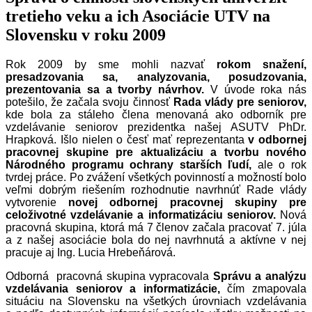
tretieho veku a ich Asociácie UTV na
Slovensku v roku 2009
Rok 2009 by sme mohli nazvať
rokom snažení,
presadzovania sa, analyzovania, posudzovania,
prezentovania sa a tvorby návrhov.
V úvode roka nás
potešilo, že začala svoju činnosť
Rada vlády pre seniorov,
kde bola za stáleho člena menovaná ako odborník pre
vzdelávanie seniorov prezidentka našej ASUTV PhDr.
Hrapková. Išlo nielen o česť mať reprezentanta
v odbornej
pracovnej skupine pre aktualizáciu a tvorbu nového
Národného programu ochrany starších ľudí,
ale o rok
tvrdej práce. Po zvážení všetkých povinností a možností bolo
veľmi dobrým riešením rozhodnutie navrhnúť Rade vlády
vytvorenie
novej odbornej pracovnej skupiny pre
celoživotné vzdelávanie a informatizáciu seniorov.
Nová
pracovná skupina, ktorá má 7 členov začala pracovať 7. júla
a z našej asociácie bola do nej navrhnutá a aktívne v nej
pracuje aj Ing. Lucia Hrebeňárová.
Odborná pracovná skupina vypracovala
Správu a analýzu
vzdelávania seniorov a informatizácie,
čím zmapovala
situáciu na Slovensku na všetkých úrovniach vzdelávania