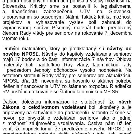
a podľa dostupných informácií popísala všetky možnosti na
Slovensku. Kriticky sme sa postavili k legislatívnemu
a finančnému zabezpečeniu UTV na Slovensku
s porovnaním so susednými štátmi. Taktiež kritika možností
projektov a vyhlasovanie výziev boli zahrnuté do
vypracovanej správy. Písomný materiál bude predložený
členom Rady vlády pre seniorov na rokovanie 7. decembra
v tomto roku.
Druhým materiálom, ktorý je predkladaný sú
návrhy do
nového NPOSĽ.
Návrhy do kapitoly vzdelávania seniorov
majú 17 bodov a do časti informatizácie 7 návrhov. Obidva
materiály boli riaditeľkou Ray vlády, tajomníčkou rady
i predsedom Jednoty dôchodcov vysoko hodnotené. Na
ostatnom stretnutí Rady vlády pre seniorov pre aktualizáciu
NPOSĽ dňa 16. novembra sa hovorilo o akútnej potrebe
riešenia financovania UTV zo štátneho rozpočtu. Riaditeľka
RV prisľúbila rokovanie so štátnou tajomníčkou MŠ SR.
Ďalšou dôležitou informáciou je skutočnosť, že
návrh
Zákona o celoživotnom vzdelávaní
bol ukončený a je
pripravený na schválenie do parlamentu. V tomto zákone sa
hovorí po prvýkrát o vzdelávaní seniorov ako o jednej
z možností záujmového vzdelávania. Ostáva nám už len
veriť, že napriek tomu, že predloženie nového NPOSĽ už