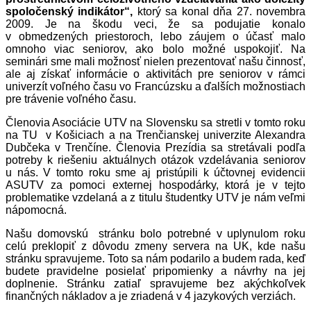
spoločenský indikátor“,
ktorý sa konal dňa 27. novembra
2009. Je na škodu veci, že sa podujatie konalo
v obmedzených priestoroch, lebo záujem o účasť malo
omnoho viac seniorov, ako bolo možné uspokojiť. Na
seminári sme mali možnosť nielen prezentovať našu činnosť,
ale aj získať informácie o aktivitách pre seniorov v rámci
univerzít voľného času vo Francúzsku a ďalších možnostiach
pre trávenie voľného času.
Členovia Asociácie UTV na Slovensku sa stretli v tomto roku
na TU v Košiciach a na Trenčianskej univerzite Alexandra
Dubčeka v Trenčíne. Členovia Prezídia sa stretávali podľa
potreby k riešeniu aktuálnych otázok vzdelávania seniorov
u nás. V tomto roku sme aj pristúpili k účtovnej evidencii
ASUTV za pomoci externej hospodárky, ktorá je v tejto
problematike vzdelaná a z titulu študentky UTV je nám veľmi
nápomocná.
Našu domovskú stránku bolo potrebné v uplynulom roku
celú preklopiť z dôvodu zmeny servera na UK, kde našu
stránku spravujeme. Toto sa nám podarilo a budem rada, keď
budete pravidelne posielať pripomienky a návrhy na jej
doplnenie. Stránku zatiaľ spravujeme bez akýchkoľvek
finančných nákladov a je zriadená v 4 jazykových verziách.