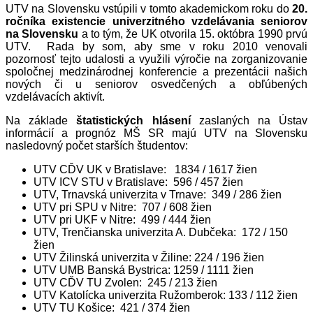
UTV na Slovensku vstúpili v tomto akademickom roku do
20.
ročníka existencie univerzitného vzdelávania seniorov
na Slovensku
a to tým, že UK otvorila 15. októbra 1990 prvú
UTV. Rada by som, aby sme v roku 2010 venovali
pozornosť tejto udalosti a využili výročie na zorganizovanie
spoločnej medzinárodnej konferencie a prezentácii našich
nových či u seniorov osvedčených a obľúbených
vzdelávacích aktivít.
Na základe
štatistických hlásení
zaslaných na Ústav
informácií a prognóz MŠ SR majú UTV na Slovensku
nasledovný počet starších študentov:
UTV CĎV UK v Bratislave: 1834 / 1617 žien
UTV ICV STU v Bratislave: 596 / 457 žien
UTV, Trnavská univerzita v Trnave: 349 / 286 žien
UTV pri SPU v Nitre: 707 / 608 žien
UTV pri UKF v Nitre: 499 / 444 žien
UTV, Trenčianska univerzita A. Dubčeka: 172 / 150
žien
UTV Žilinská univerzita v Žiline: 224 / 196 žien
UTV UMB Banská Bystrica: 1259 / 1111 žien
UTV CĎV TU Zvolen: 245 / 213 žien
UTV Katolícka univerzita Ružomberok: 133 / 112 žien
UTV TU Košice: 421 / 374 žien