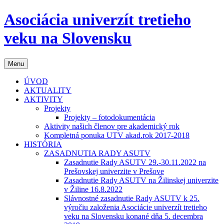
Preskočiť
Asociácia univerzít tretieho
na
obsah
veku na Slovensku
Menu
ÚVOD
AKTUALITY
AKTIVITY
Projekty
Projekty – fotodokumentácia
Aktivity našich členov pre akademický rok
Kompletná ponuka UTV akad.rok 2017-2018
HISTÓRIA
ZASADNUTIA RADY ASUTV
Zasadnutie Rady ASUTV 29.-30.11.2022 na
Prešovskej univerzite v Prešove
Zasadnutie Rady ASUTV na Žilinskej univerzite
v Žiline 16.8.2022
Slávnostné zasadnutie Rady ASUTV k 25.
výročiu založenia Asociácie univerzít tretieho
veku na Slovensku konané dňa 5. decembra