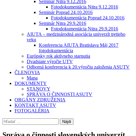
Seminár Nitra 9.12.2016
Fotodokumentácia Nitra 9.12.2016
Seminár Poprad 24.10.2016
Fotodokumentácia Poprad 24.10.2016
Seminár Nitra 29.9.2016
Fotodokumentácia Nitra 29.9.2016
AIUTA – medzinárodná asociácia univerzít tretieho
veku
Konferencia AIUTA Bratislava Máj 2017
fotodokumentácia
Európsky rok aktívneho starnutia
Dvadsiate výročie UTV
Odborná konferencia k 20.výročiu založenia ASUTV
ČLENOVIA
Mapa
DOKUMENTY
STANOVY
SPRÁVA O ČINNOSTI ASUTV
ORGÁNY ZDRUŽENIA
KONTAKT ASUTV
FOTOGALÉRIA
Hľadať:
Správa o činnosti slovenských univerzít