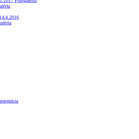
1.2017 Fotogaléria
léria
14.4.2016
aléria
umentácia