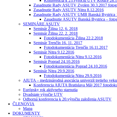
Konferencia k 25.výročiu UTV Košice 28.1
Zasadnutie Rady ASUTV Zvolen 30.3.2017 fotoga
Zasadnutie Rady ASUTV Nitra 8.12.2016
Zasadnutie Rady ASUTV UMB Banská Bystrica 
Zasadnutie ASUTV Banská Bystrica – fotog
SEMINÁRE ASUTV
Seminár Žilina 12. 6. 2018
Seminár Žilina 22. 2. 2018
Fotodokumentácia Žilina 22.2.2018
Seminár Trenčín 16. 11. 2017
Fotodokumentácia Trenčín 16.11.2017
Seminár Nitra 9.12.2016
Fotodokumentácia Nitra 9.12.2016
Seminár Poprad 24.10.2016
Fotodokumentácia Poprad 24.10.2016
Seminár Nitra 29.9.2016
Fotodokumentácia Nitra 29.9.2016
AIUTA – medzinárodná asociácia univerzít tretieho veku
Konferencia AIUTA Bratislava Máj 2017 fotodok
Európsky rok aktívneho starnutia
Dvadsiate výročie UTV
Odborná konferencia k 20.výročiu založenia ASUTV
ČLENOVIA
Mapa
DOKUMENTY