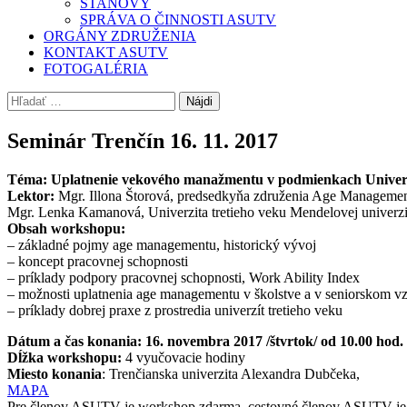
STANOVY
SPRÁVA O ČINNOSTI ASUTV
ORGÁNY ZDRUŽENIA
KONTAKT ASUTV
FOTOGALÉRIA
Hľadať:
Seminár Trenčín 16. 11. 2017
Téma: Uplatnenie vekového manažmentu v podmienkach Univerzí
Lektor:
Mgr. Illona Štorová, predsedkyňa združenia Age Manageme
Mgr. Lenka Kamanová, Univerzita tretieho veku Mendelovej univerz
Obsah workshopu:
– základné pojmy age managementu, historický vývoj
– koncept pracovnej schopnosti
– príklady podpory pracovnej schopnosti, Work Ability Index
– možnosti uplatnenia age managementu v školstve a v seniorskom v
– príklady dobrej praxe z prostredia univerzít tretieho veku
Dátum a čas konania: 16. novembra 2017 /štvrtok/ od 10.00 hod.
Dĺžka workshopu:
4 vyučovacie hodiny
Miesto konania
: Trenčianska univerzita Alexandra Du
MAPA
Pre členov ASUTV je workshop zdarma, cestovné členov ASUTV je pr