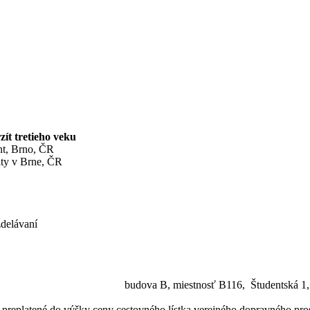
t tretieho veku
nt, Brno, ČR
ity v Brne, ČR
zdelávaní
bčeka, budova B, miestnosť B116, Študentská 1, 911
eplatené do výšky ceny cestovného lístka verejného dopravného pros