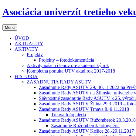
Preskočiť
Asociácia univerzít tretieho ve
na
obsah
Menu
ÚVOD
AKTUALITY
AKTIVITY
Projekty
Projekty – fotodokumentácia
Aktivity našich členov pre akademický rok
Kompletná ponuka UTV akad.rok 2017-2018
HISTÓRIA
ZASADNUTIA RADY ASUTV
Zasadnutie Rady ASUTV 29.-30.11.2022 na Prešov
Zasadnutie Rady ASUTV na Žilinskej univerzite v
Slávnostné zasadnutie Rady ASUTV k 25. výročiu 
Zasadnutie Rady ASUTV Žilina 29.3.2019 – fotog
Zasadnutie Rady ASUTV Trnava 8.-9.11.2018
Trnava fotogaléria
Zasadnutie Rady ASUTV Ružomberok 20.3.2018
Zasadnutie Ružomberok fotogaléria
Zasadnutie Rady ASUTV Košice 28.-29.11.2017