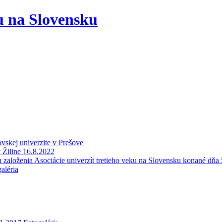
ku na Slovensku
skej univerzite v Prešove
 Žiline 16.8.2022
založenia Asociácie univerzít tretieho veku na Slovensku konané dňa
aléria