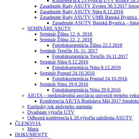
Konferencia k 25.výročiu UTV Košice 28.1
Zasadnutie Rady ASUTV Zvolen 30.3.2017 fotoga
Zasadnutie Rady ASUTV Nitra 8.12.2016
Zasadnutie Rady ASUTV UMB Banská Bystrica 
Zasadnutie ASUTV Banská Bystrica – fotog
SEMINÁRE ASUTV
Seminár Žilina 12. 6. 2018
Seminár Žilina 22. 2. 2018
Fotodokumentácia Žilina 22.2.2018
Seminár Trenčín 16. 11. 2017
Fotodokumentácia Trenčín 16.11.2017
Seminár Nitra 9.12.2016
Fotodokumentácia Nitra 9.12.2016
Seminár Poprad 24.10.2016
Fotodokumentácia Poprad 24.10.2016
Seminár Nitra 29.9.2016
Fotodokumentácia Nitra 29.9.2016
AIUTA – medzinárodná asociácia univerzít tretieho veku
Konferencia AIUTA Bratislava Máj 2017 fotodok
Európsky rok aktívneho starnutia
Dvadsiate výročie UTV
Odborná konferencia k 20.výročiu založenia ASUTV
ČLENOVIA
Mapa
DOKUMENTY