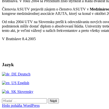
Bratislava. V roku 2004 sa Prezídium zišlo štyrikrát a Rada dvakrát n
Členovia ASUTV prejavili záujem o členstvo ASUTV v
Medzinárod
kongrese medzinárodnej asociácie AIUTA, ktorý sa konal v októbri 2
Od roku 2004 UTV na Slovensku prešli k odovzdávaniu nových osv
podmienok môže dostať diplom o absolvovaní štúdia. Univerzity tre
tento akt, je veľmi vážený u našich frekventantov a preto všetky ost
V Bratislave 8.4.2005
Jazyk
Deutsch
English
Slovensky
Hľadať:
Hrdo poháňa WordPress