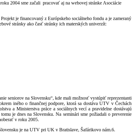
oku 2004 sme začali pracovať aj na webovej stránke Asociácie
. Projekt je financovaný z Európskeho sociálneho fondu a je zameraný
bové stránky ako časť stránky ich materských univerzít:
e seniorov na Slovensku“, kde mali možnosť vystúpiť reprezentanti
 okrem iného o finančnej podpore, ktorá sa dostáva UTV v Čechách
va a Ministerstva práce a sociálnych vecí a pravidelne dostávajú
 tomu je dnes na Slovensku. Na seminári sme požiadali o preverenie
aoberať v roku 2005.
ovensku je na UTV pri UK v Bratislave, Šafárikovo nám.6.