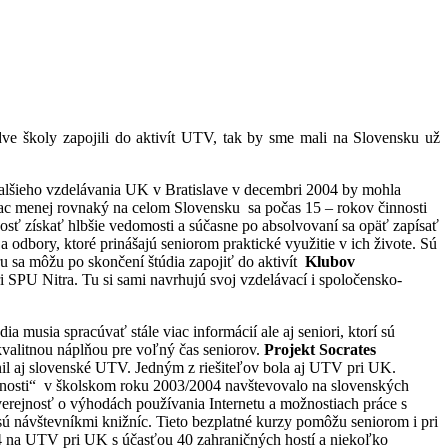
ve školy zapojili do aktivít UTV, tak by sme mali na Slovensku už
ďalšieho vzdelávania UK v Bratislave v decembri 2004 by mohla
viac menej rovnaký na celom Slovensku sa počas 15 – rokov činnosti
sť získať hlbšie vedomosti a súčasne po absolvovaní sa opäť zapísať
 odbory, ktoré prinášajú seniorom praktické využitie v ich živote. Sú
u sa môžu po skončení štúdia zapo­jiť do aktivít
Klubov
SPU Nitra. Tu si sami navrhujú svoj vzdelávací i spoločensko-
 musia spracúvať stále viac informácií ale aj seniori, ktorí sú
kvalitnou náplňou pre voľný čas seniorov.
Projekt Socrates
il aj slovenské UTV. Jedným z riešiteľov bola aj UTV pri UK.
očnosti“ v školskom roku 2003/2004 navštevovalo na slovenských
erejnosť o výhodách používania Internetu a možnostiach práce s
 sú návštevníkmi knižníc. Tieto bezplatné kurzy pomôžu seniorom i pri
004 na UTV pri UK s účasťou 40 zahraničných hostí a niekoľko