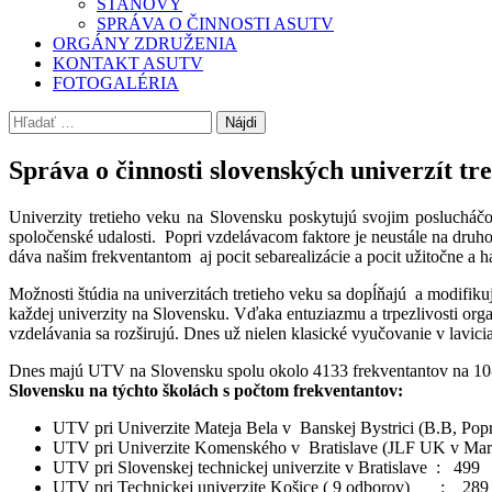
STANOVY
SPRÁVA O ČINNOSTI ASUTV
ORGÁNY ZDRUŽENIA
KONTAKT ASUTV
FOTOGALÉRIA
Hľadať:
Správa o činnosti slovenských univerzít tr
Univerzity tretieho veku na Slovensku poskytujú svojim posluchá
spoločenské udalosti. Popri vzdelávacom faktore je neustále na druh
dáva našim frekventantom aj pocit sebarealizácie a pocit užitočne a
Možnosti štúdia na univerzitách tretieho veku sa dopĺňajú a modifiku
každej univerzity na Slovensku. Vďaka entuziazmu a trpezlivosti or
vzdelávania sa rozširujú. Dnes už nielen klasické vyučovanie v lavici
Dnes majú UTV na Slovensku spolu okolo 4133 frekventantov na 10-t
Slovensku na týchto školách s počtom frekventantov:
UTV pri Univerzite Mateja Bela v Banskej Bystrici (B.B, Pop
UTV pri Univerzite Komenského v Bratislave (JLF UK v Marti
UTV pri Slovenskej technickej univerzite v Bratislave : 499
UTV pri Technickej univerzite Košice ( 9 odborov) : 289