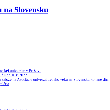
ku na Slovensku
skej univerzite v Prešove
 Žiline 16.8.2022
založenia Asociácie univerzít tretieho veku na Slovensku konané dňa
aléria