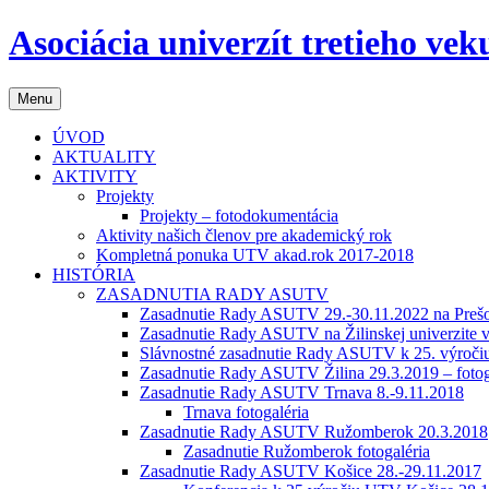
Preskočiť
Asociácia univerzít tretieho ve
na
obsah
Menu
ÚVOD
AKTUALITY
AKTIVITY
Projekty
Projekty – fotodokumentácia
Aktivity našich členov pre akademický rok
Kompletná ponuka UTV akad.rok 2017-2018
HISTÓRIA
ZASADNUTIA RADY ASUTV
Zasadnutie Rady ASUTV 29.-30.11.2022 na Prešov
Zasadnutie Rady ASUTV na Žilinskej univerzite v
Slávnostné zasadnutie Rady ASUTV k 25. výročiu 
Zasadnutie Rady ASUTV Žilina 29.3.2019 – fotog
Zasadnutie Rady ASUTV Trnava 8.-9.11.2018
Trnava fotogaléria
Zasadnutie Rady ASUTV Ružomberok 20.3.2018
Zasadnutie Ružomberok fotogaléria
Zasadnutie Rady ASUTV Košice 28.-29.11.2017