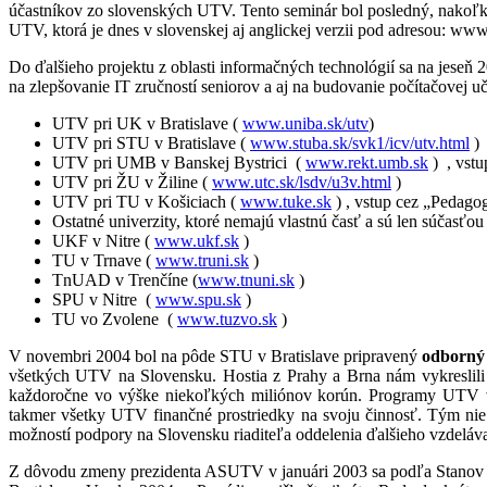
účastníkov zo slovenských UTV. Tento seminár bol posledný, nakoľ
UTV, ktorá je dnes v slovenskej aj anglickej verzii pod adresou: www
Do ďalšieho projektu z oblasti informačných technológií sa na jeseň
na zlepšovanie IT zručností seniorov a aj na budovanie počítačovej 
UTV pri UK v Bratislave (
www.uniba.sk/utv
)
UTV pri STU v Bratislave (
www.stuba.sk/svk1/icv/utv.html
)
UTV pri UMB v Banskej Bystrici (
www.rekt.umb.sk
) , vstu
UTV pri ŽU v Žiline (
www.utc.sk/lsdv/u3v.html
)
UTV pri TU v Košiciach (
www.tuke.sk
) , vstup cez „Pedago
Ostatné univerzity, ktoré nemajú vlastnú časť a sú len súčasťou
UKF v Nitre (
www.ukf.sk
)
TU v Trnave (
www.truni.sk
)
TnUAD v Trenčíne (
www.tnuni.sk
)
SPU v Nitre (
www.spu.sk
)
TU vo Zvolene (
www.tuzvo.sk
)
V novembri 2004 bol na pôde STU v Bratislave pripravený
odborný 
všetkých UTV na Slovensku. Hostia z Prahy a Brna nám vykreslili
každoročne vo výške niekoľkých miliónov korún. Programy UTV v Č
takmer všetky UTV finančné prostriedky na svoju činnosť. Tým nie 
možností podpory na Slovensku riaditeľa oddelenia ďalšieho vzdelá
Z dôvodu zmeny prezidenta ASUTV v januári 2003 sa podľa Stanov 