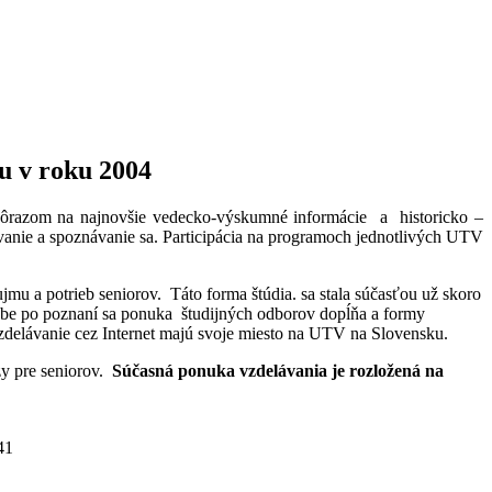
ku v roku 2004
 dôrazom na najnovšie vedecko-výskumné informácie a historicko –
ávanie a spoznávanie sa. Participácia na programoch jednotlivých UTV
mu a potrieb seniorov. Táto forma štúdia. sa stala súčasťou už skoro
úžbe po poznaní sa ponuka študijných odborov dopĺňa a formy
i vzdelávanie cez Internet majú svoje miesto na UTV na Slovensku.
zy pre seniorov.
Súčasná ponuka vzdelávania je rozložená na
41