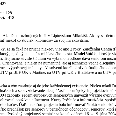
 427
e : 128
ave): 418
5
 Akadémia ozbrojených síl v Liptovskom Mikuláši. Ak by sa tieto d
zať niekoľko stoviek kilometrov za svojimi aktivitami.
ký, že sa čaká na prijatie niekedy viac ako 2 roky. Založením Centra 
 ktorý je jediný len na území hlavného mesta.
Model štúdia
, ktorý je 
ičí. Trojročné súvislé štúdium vo vybranom odbore dáva seniorom možno
Orientovaná je nielen na humanitné, ale aj technické vedné disciplíny a
hovné a výpočtovej techniky. Absolventi ktoréhokoľvek študijného odbor
 UTV pri JLF UK v Martine, na UTV pri UK v Bratislave a na UTV pri 
ka a tým zasahuje aj do jeho každodennej existencie. Nielen mladí ľudia
dnáškach a sebavzdelávanie ale aj účasť na európskych projektoch sú 
2004 zapojilo sedem európskych seniorských univerzít výrazne ovplyvn
zširovať používanie Internetu. Kurzy Počítače a informatizácia spol
lucháčov. Ďalším cieľom projektu bolo informovať širokú seniorskú v
koľko prednášok pre seniorov v penziónoch dôchodcov i seniorov, ktorí
tačom. Posledný projektový seminár sa konal v dňoch 16. – 19. júna 2