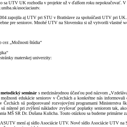
ko sa UTV UK rozhodla v projekte už v ďalšom roku nepokračovať. V r
.uniba.sk/asociaciautv.
 2004 zapojila aj UTV pri STU v Bratislave za spoluúčasti UTV pri UK
učebne pre seniorov. Mnohé UTV na Slovensku si už vytvorili vlastné we
p cez „Možnosti štúdia“
gika“
 stránky materskej univerzity:
metodický seminár
s medzinárodnou účasťou pod názvom „Vzdelávani
 možnosti edukácie seniorov v Čechách a konkrétne nás informovali
echách sú podporované rozvojovými programami Ministerstva školst
sú nútené pri zvýšení nákladov zvyšovať poplatky seniorom tak, ako
vania MŠ SR Dr. Dušana Kulicha. Touto otázkou sa budeme primárne z
ASUTV mení aj sídlo Asociácie UTV. Nové sídlo Asociácie UTV na Sl