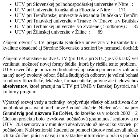
UTV pri Slovenskej poľnohospodárskej univerzite v Nitre :
UTV pri Univerzite Konštantína Filozofa v Nitre : 171
UTV pri Trenčianskej univerzite Alexandra Dubčeka v Trenčín
UTV pri Trnavskej univerzite v Trnave (v Trnave a v Bratisl
UTV pri Technickej univerzite vo Zvolene ( 5 odborov) : 8
UTV pri Žilinskej univerzite v Žiline : 69
Záujem otvoriť UTV prejavila Katolícka univerzita v Ružomberku a
kvalitne obsadené aj Stredné Slovensko a seniori by nemuseli dochád
Záujem v Bratislave na dve UTV (pri UK a pri STU) je však taký veľ
vzniknúť možnosť novej formy štúdia, ktorá by riešila tento problém,
UTV osvedčil a je priaznivo hodnotený aj našimi partnermi v zahran
na iný nový zvolený odbor. Škála študijných odborov je veľmi bohatá. 
to odbory filozofické, lekárske, farmaceutické, právne ale i telovýc
absolventov
, ktoré pracujú na UTV pri UMB v Banskej Bystrici, na
kultúrny program.
Výrazný rozvoj vedy a techniky ovplyvňuje všetky oblasti života člove
mnohokrát postavení pred nové životné situácie. Nielen účasť na pre
Grundtvig pod názvom EuCoNet
, do ktorého sa v rokoch 2002 – 
Cieľom projektu bolo zvyšovať počítačovú gramotnosť seniorov a ro
UTV 263 seniorov a v minulosti absolvovalo už niekoľko stoviek pos
počítačom. Naši seniorskí študenti za pomoci tútorov realizovali nie
ich knižničnej práci a dávajú im základné informácie o práci s počí