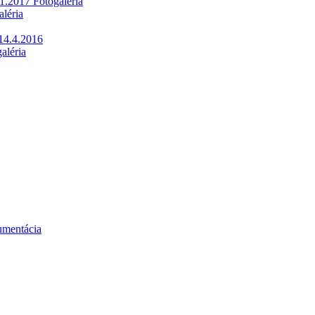
1.2017 Fotogaléria
léria
14.4.2016
aléria
umentácia