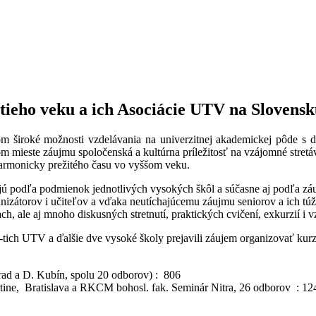
etieho veku a ich Asociácie UTV na Slovens
čom široké možnosti vzdelávania na univerzitnej akademickej pôde s
om mieste záujmu spoločenská a kultúrna príležitosť na vzájomné stret
 harmonicky prežitého času vo vyššom veku.
jú podľa podmienok jednotlivých vysokých škôl a súčasne aj podľa záuj
ganizátorov i učiteľov a vďaka neutíchajúcemu záujmu seniorov a ich t
ach, ale aj mnoho diskusných stretnutí, praktických cvičení, exkurzií 
ich UTV a ďalšie dve vysoké školy prejavili záujem organizovať kur
rad a D. Kubín, spolu 20 odborov) : 806
ne, Bratislava a RKCM bohosl. fak. Seminár Nitra, 26 odborov : 12