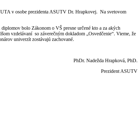
 AIUTA v osobe prezidenta ASUTV Dr. Hrapkovej. Na svetovom
 diplomov bolo Zákonom o VŠ presne určené kto a za akých
 ďalšom vzdelávaní so záverečným dokladom „Osvedčenie“. Vieme, že
ionárov univerzít zostávajú zachované.
PhDr. Nadežda Hrapková, PhD.
Prezident ASUTV