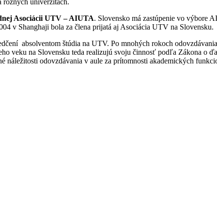
a rôznych univerzitách.
nej Asociácii UTV – AIUTA
. Slovensko má zastúpenie vo výbore
004 v Shanghaji bola za člena prijatá aj Asociácia UTV na Slovensku.
edčení absolventom štúdia na UTV. Po mnohých rokoch odovzdávania
tieho veku na Slovensku teda realizujú svoju činnosť podľa Zákona o
atné náležitosti odovzdávania v aule za prítomnosti akademických funkc